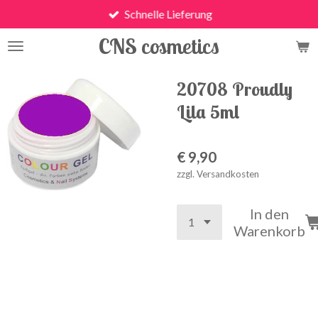
Schnelle Lieferung
Zum
Hauptinhalt
CNS cosmetics
springen
20708 Proudly
Lila 5ml
€ 9,90
zzgl. Versandkosten
In den
Warenkorb