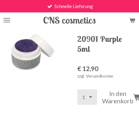
Schnelle Lieferung
Zum
Hauptinhalt
CNS cosmetics
springen
20901 Purple
5ml
€ 12,90
zzgl. Versandkosten
In den
Warenkorb