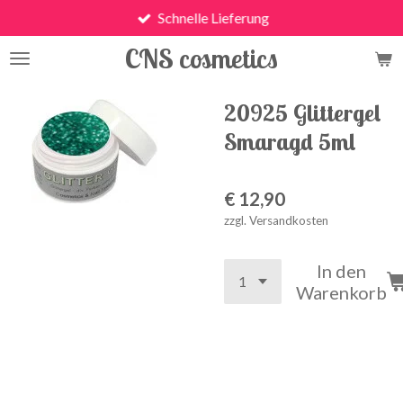
Schnelle Lieferung
Zum
Hauptinhalt
CNS cosmetics
springen
20925 Glittergel
Smaragd 5ml
€ 12,90
zzgl. Versandkosten
In den
Warenkorb