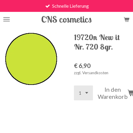
Schnelle Lieferung
Zum
Hauptinhalt
CNS cosmetics
springen
19720n New it
Nr. 720 8gr.
€ 6,90
zzgl. Versandkosten
In den
Warenkorb