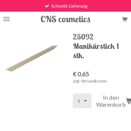
Schnelle Lieferung
Zum
Hauptinhalt
CNS cosmetics
springen
25092
Manikürstick 1
stk.
€ 0,65
zzgl. Versandkosten
In den
Warenkorb