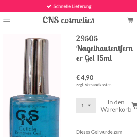
Schnelle Lieferung
Zum
Hauptinhalt
CNS cosmetics
springen
29505
Nagelhautentfern
er Gel 15ml
€ 4,90
zzgl. Versandkosten
In den
Warenkorb
Dieses Gel wurde zum