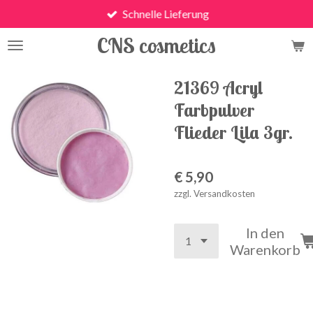
Schnelle Lieferung
Zum
Hauptinhalt
CNS cosmetics
springen
21369 Acryl
Farbpulver
Flieder Lila 3gr.
€ 5,90
zzgl. Versandkosten
In den
Warenkorb