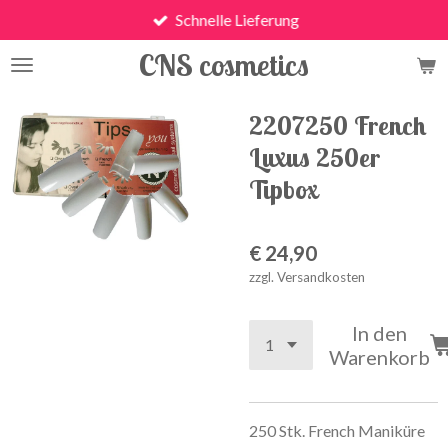
Schnelle Lieferung
Zum
Hauptinhalt
CNS cosmetics
springen
2207250 French
Luxus 250er
Tipbox
€ 24,90
zzgl. Versandkosten
In den
Warenkorb
250 Stk. French Maniküre