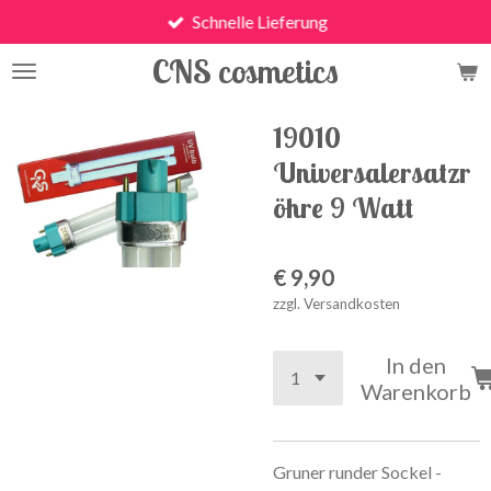
Schnelle Lieferung
Zum
Hauptinhalt
CNS cosmetics
springen
19010
Universalersatzr
öhre 9 Watt
€ 9,90
zzgl. Versandkosten
In den
Warenkorb
Gruner runder Sockel -