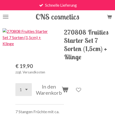
Schnelle Lieferung
Zum
Hauptinhalt
CNS cosmetics
springen
270808 Fruities
Starter Set 7
Sorten (1,5cm) +
Klinge
€ 19,90
zzgl. Versandkosten
In den
Warenkorb
7 Stangen Früchte mit ca.