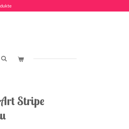
dukte
Art Stripe
au