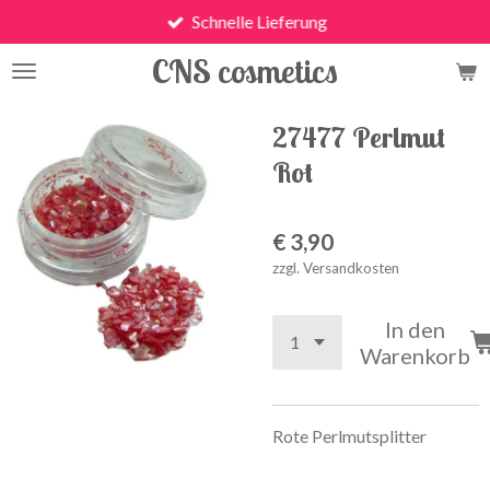
Schnelle Lieferung
Zum
Hauptinhalt
CNS cosmetics
springen
27477 Perlmut
Rot
€ 3,90
zzgl. Versandkosten
In den
Warenkorb
Rote Perlmutsplitter