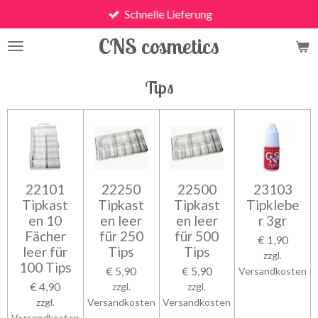
Schnelle Lieferung
Zum
Hauptinhalt
CNS cosmetics
springen
Tips
22101
22250
22500
23103
Tipkast
Tipkast
Tipkast
Tipklebe
en 10
en leer
en leer
r 3gr
Fächer
für 250
für 500
€ 1,90
leer für
Tips
Tips
zzgl.
100 Tips
€ 5,90
€ 5,90
Versandkosten
€ 4,90
zzgl.
zzgl.
zzgl.
Versandkosten
Versandkosten
Versandkosten