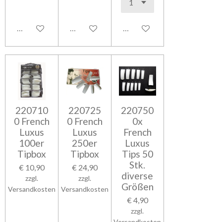
In den Warenkorb
In den Warenkorb
In den Warenkorb
220710
220725
220750
0 French
0 French
0x
Luxus
Luxus
French
100er
250er
Luxus
Tipbox
Tipbox
Tips 50
Stk.
€ 10,90
€ 24,90
diverse
zzgl.
zzgl.
Größen
Versandkosten
Versandkosten
€ 4,90
zzgl.
Versandkosten