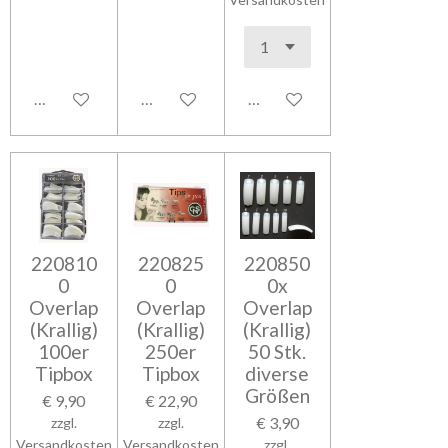
In den Warenkorb
In den Warenkorb
In den Warenkorb
220810
220825
220850
0
0
0x
Overlap
Overlap
Overlap
(Krallig)
(Krallig)
(Krallig)
100er
250er
50 Stk.
Tipbox
Tipbox
diverse
Größen
€ 9,90
€ 22,90
€ 3,90
zzgl.
zzgl.
Versandkosten
Versandkosten
zzgl.