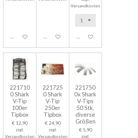
Versandkosten
In den Warenkorb
In den Warenkorb
In den Warenkorb
221710
221725
221750
0 Shark
0 Shark
0x Shark
V-Tip
V-Tip
V-Tips
100er
250er
50 Stk.
Tipbox
Tipbox
diverse
Größen
€ 12,90
€ 24,90
€ 5,90
zzgl.
zzgl.
Versandkosten
Versandkosten
zzgl.