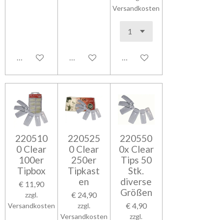
Versandkosten
In den Warenkorb
In den Warenkorb
In den Warenkorb
220510
220525
220550
0 Clear
0 Clear
0x Clear
100er
250er
Tips 50
Tipbox
Tipkast
Stk.
en
diverse
€ 11,90
Größen
€ 24,90
zzgl.
€ 4,90
Versandkosten
zzgl.
Versandkosten
zzgl.