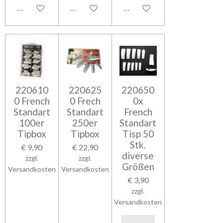
In den Warenkorb
In den Warenkorb
In den Warenkorb
220610
220625
220650
0 French
0 Frech
0x
Standart
Standart
French
100er
250er
Standart
Tipbox
Tipbox
Tisp 50
Stk.
€ 9,90
€ 22,90
diverse
zzgl.
zzgl.
Größen
Versandkosten
Versandkosten
€ 3,90
zzgl.
Versandkosten